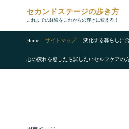
Skip
セカンドステージの歩き方
to
content
これまでの経験をこれからの輝きに変える！
Home
サイトマップ
変化する暮らしに
心の疲れを感じたら試したいセルフケアの